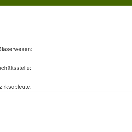
Start
Bläserwesen:
chäftsstelle:
irksobleute: